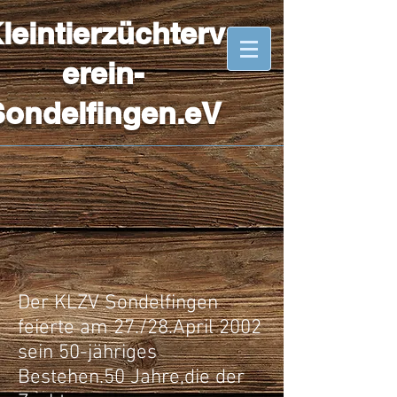
leintierzüchterv
erein-
Sondelfingen.eV
Der KLZV Sondelfingen
feierte am 27./28.April 2002
sein 50-jähriges
Bestehen.50 Jahre,die der