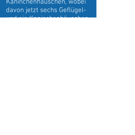
Kaninchenhäuschen, wobei
davon jetzt sechs Geflügel-
und ein Kaninchenhäuschen
stehen.
Im Jahre 1995 beschloss
man, eine Ausstellungshalle
zu bauen.Der Hof im
Vereinsheim wurde 1997
gepflastert.1999 wurde ein
Abstellraum für die Käfige
und Wagen des Vereins
gebaut.Das 50-jährige
Jubiläum, das im Jahre
2002 in der ausverkauften
Listhalle gefeiert wurde,
war ein voller Erfolg.Die